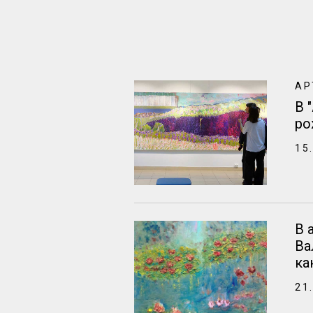
АР
В 
ро
15
В 
Ва
ка
21