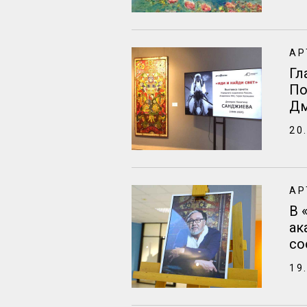
АР
Гл
По
Дм
20
АР
В 
ак
со
19