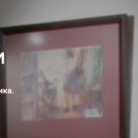
И
ика.