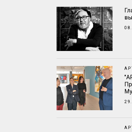
Гл
вы
08
АР
"А
Пр
Му
29
АР